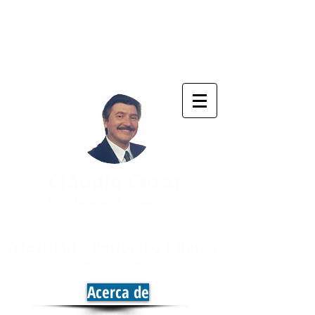
¡Alabado sea Dios siempre!
®
Cláudio Cezar
Comunicación y marketing
Televisión | Periódico | Radio
Comunicación multiplataforma
Acerca de