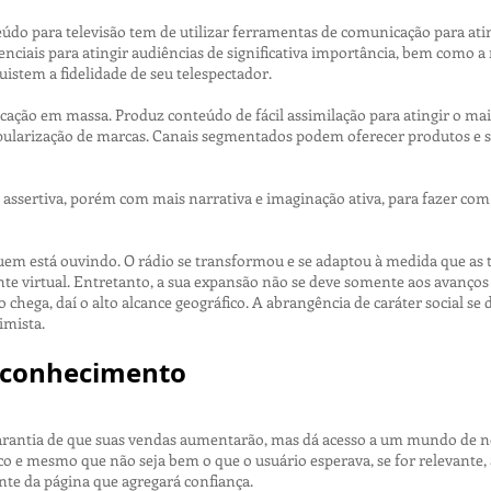
 para televisão tem de utilizar ferramentas de comunicação para ating
nciais para atingir audiências de significativa importância, bem como a 
istem a fidelidade de seu telespectador.
ação em massa. Produz conteúdo de fácil assimilação para atingir o maio
arização de marcas. Canais segmentados podem oferecer produtos e ser
assertiva, porém com mais narrativa e imaginação ativa, para fazer com
uem está ouvindo. O rádio se transformou e se adaptou à medida que as 
nte virtual. Entretanto, a sua expansão não se deve somente aos avanços
hega, daí o alto alcance geográfico. A abrangência de caráter social se 
imista.
 conhecimento
rantia de que suas vendas aumentarão, mas dá acesso a um mundo de n
co e mesmo que não seja bem o que o usuário esperava, se for relevante,
nte da página que agregará confiança.