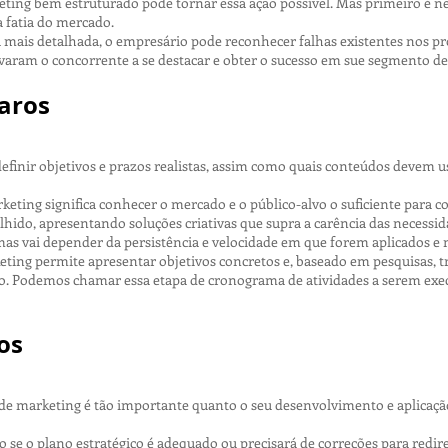
ing bem estruturado pode tornar essa ação possível. Mas primeiro é n
 fatia do mercado.
 mais detalhada, o empresário pode reconhecer falhas existentes nos pro
varam o concorrente a se destacar e obter o sucesso em sue segmento de
laros
efinir objetivos e prazos realistas, assim como quais conteúdos devem u
ing significa conhecer o mercado e o público-alvo o suficiente para co
lhido, apresentando soluções criativas que supra a carência das necessid
mas vai depender da persistência e velocidade em que forem aplicados e
ing permite apresentar objetivos concretos e, baseado em pesquisas, tra
 Podemos chamar essa etapa de cronograma de atividades a serem execu
os
 marketing é tão importante quanto o seu desenvolvimento e aplicação. 
o se o plano estratégico é adequado ou precisará de correções para redir