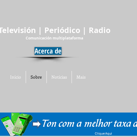
Televisión | Periódico | Radio
Comunicación multiplataforma
Acerca de
Início
Sobre
Notícias
Mais