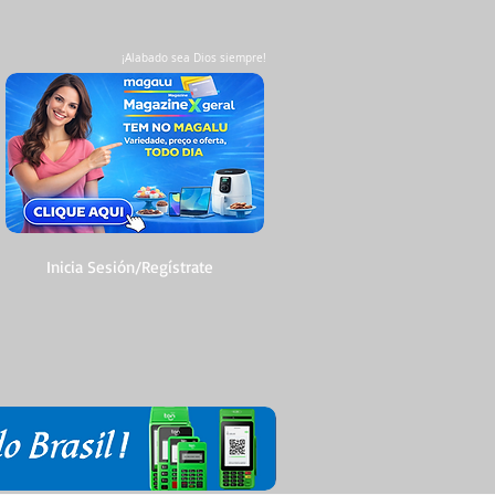
¡Alabado sea Dios siempre!
Inicia Sesión/Regístrate