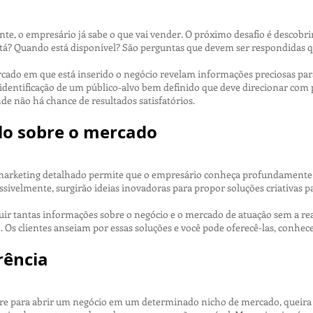
te, o empresário já sabe o que vai vender. O próximo desafio é descobrir
tá? Quando está disponível? São perguntas que devem ser respondidas 
rcado em que está inserido o negócio revelam informações preciosas par
identificação de um público-alvo bem definido que deve direcionar com 
de não há chance de resultados satisfatórios.
o sobre o mercado
marketing detalhado permite que o empresário conheça profundamente 
ivelmente, surgirão ideias inovadoras para propor soluções criativas par
ir tantas informações sobre o negócio e o mercado de atuação sem a re
Os clientes anseiam por essas soluções e você pode oferecê-las, conh
rência
e para abrir um negócio em um determinado nicho de mercado, queira a