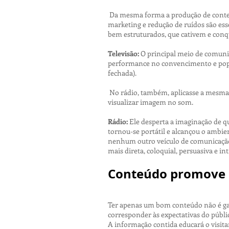
Da mesma forma a produção de conteúdo
marketing e redução de ruídos são esse
bem estruturados, que cativem e conqu
Televisão:
O principal meio de comunic
performance no convencimento e popul
fechada).
No rádio, também, aplicasse a mesma 
visualizar imagem no som.
Rádio:
Ele desperta a imaginação de q
tornou-se portátil e alcançou o ambie
nenhum outro veículo de comunicação c
mais direta, coloquial, persuasiva e int
Conteúdo promove
Ter apenas um bom conteúdo não é ga
corresponder às expectativas do públi
A informação contida educará o visita