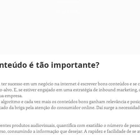
Doug Kessler
onteúdo é tão importante?
ra ter sucesso em um negócio na internet é escrever bons conteúdos e s
ico-alvo. E, se estiver engajado em uma estratégia de inbound marketin
ua empresa.
lgoritmo e cada vez mais os conteúdos bons ganham relevância e posic
ltado da briga pela atenção do consumidor online. Daí surge a necessida
erentes produtos audiovisuais, quantifica com exatidão o número de pes
urso, consumindo a informação que desejar. A rapidez e facilidade de se 